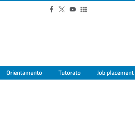
Facebook
X
YouTube
Altri social
Orientamento
Tutorato
Job placement