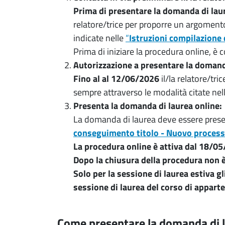
Prima di presentare la domanda di lau
relatore/trice per proporre un argomento d
indicate nelle
“
Istruzioni compilazione
Prima di iniziare la procedura online, è co
Autorizzazione a presentare la domand
Fino al al 12/06/2026
il/la relatore/tr
sempre attraverso le modalità citate nell
Presenta la domanda di laurea online:
La domanda di laurea deve essere pres
conseguimento titolo - Nuovo proces
La procedura online è attiva dal 18/0
Dopo la chiusura della procedura non 
Solo per la sessione di laurea estiva g
sessione di laurea del corso di appart
Come presentare la domanda di la