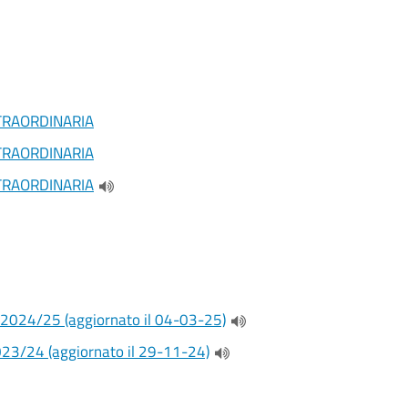
inestra)
inestra)
inestra)
TRAORDINARIA
TRAORDINARIA
TRAORDINARIA
(apre una nuova finestra)
. 2024/25 (aggiornato il 04-03-25)
(apre una nuova finestra)
023/24 (aggiornato il 29-11-24)
(apre una nuova finestra)