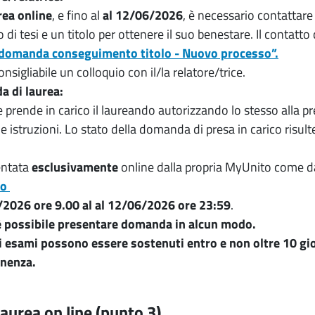
rea online
, e fino al
al 12/06/2026
, è necessario contattare
i tesi e un titolo per ottenere il suo benestare. Il contatto 
 domanda conseguimento titolo - Nuovo processo”.
nsigliabile un colloquio con il/la relatore/trice.
a di laurea:
ice prende in carico il laureando autorizzando lo stesso alla
e istruzioni. Lo stato della domanda di presa in carico risult
entata
esclusivamente
online dalla propria MyUnito come 
so
5/2026
ore 9.00 al al 12/06/2026 ore 23:59
.
è possibile presentare domanda in alcun modo.
li esami possono essere sostenuti entro e non oltre 10 gio
enenza.
urea on line (punto 3)