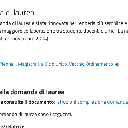
a di laurea
nda di laurea è stata rinnovata per renderla più semplice e 
maggiore collaborazione tra studenti, docenti e uffici. La 
obre - novembre 2024).
iennali, Magistrali, a Ciclo Unico, Vecchio Ordinamento
(apre 
della domanda di laurea
ea consulta il documento
:
Istruzioni compilazione domand
domanda di laurea sono i seguenti:
re/relatrice: