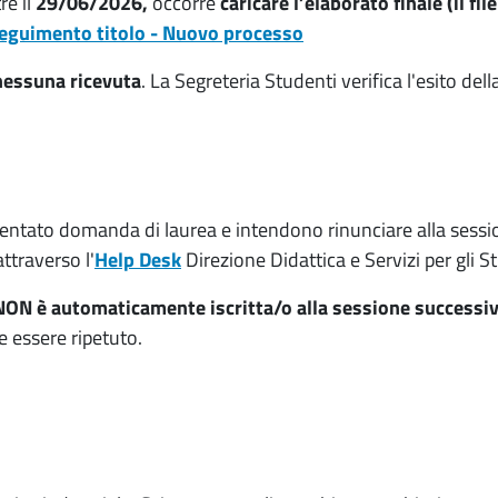
re il
29/06/2026,
occorre
caricare l’elaborato finale (il fil
eguimento titolo - Nuovo processo
 nessuna ricevuta
. La Segreteria Studenti verifica l'esito del
sentato domanda di laurea e intendono rinunciare alla sess
attraverso l'
Help Desk
Direzione Didattica e Servizi per gli S
NON è automaticamente iscritta/o alla sessione successi
e essere ripetuto.