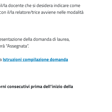
 il/la docente che si desidera indicare come
con il/la relatore/trice avviene nelle modalità
 presentazione della domanda di laurea,
erà “Assegnata”.
da
Istruzioni compilazione domanda
rni consecutivi prima dell’inizio della