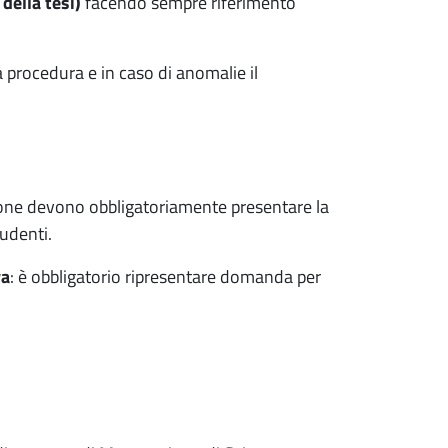
e della tesi)
facendo sempre riferimento
la procedura e in caso di anomalie il
ione devono obbligatoriamente presentare la
tudenti.
va
: è obbligatorio ripresentare domanda per