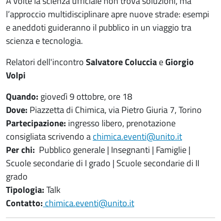
A volte la scienza ufficiale non trova soluzioni, ma
l’approccio multidisciplinare apre nuove strade: esempi
e aneddoti guideranno il pubblico in un viaggio tra
scienza e tecnologia.
Relatori dell'incontro
Salvatore Coluccia
e
Giorgio
Volpi
Quando:
giovedì 9 ottobre, ore 18
Dove:
Piazzetta di Chimica, via Pietro Giuria 7, Torino
Partecipazione:
ingresso libero, prenotazione
consigliata scrivendo a
chimica.eventi@unito.it
Per chi:
Pubblico generale | Insegnanti | Famiglie |
Scuole secondarie di I grado | Scuole secondarie di II
grado
Tipologia:
Talk
Contatto:
chimica.eventi@unito.it