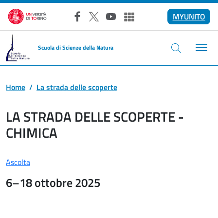
Salta al contenuto principale
MYUNITO
Facebook
X
YouTube
Altri social
Scuola di Scienze della Natura
Home
La strada delle scoperte
LA STRADA DELLE SCOPERTE -
CHIMICA
Ascolta
6–18 ottobre 2025