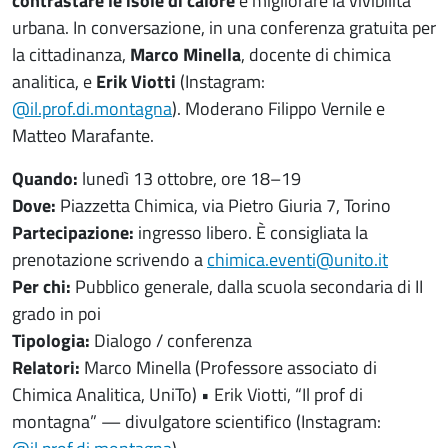
contrastare le isole di calore
e migliorare la vivibilità
urbana. In conversazione, in una conferenza gratuita per
la cittadinanza,
Marco Minella
, docente di chimica
analitica, e
Erik Viotti
(Instagram:
@il.prof.di.montagna
). Moderano Filippo Vernile e
Matteo Marafante.
Quando:
lunedì 13 ottobre, ore 18–19
Dove:
Piazzetta Chimica, via Pietro Giuria 7, Torino
Partecipazione:
ingresso libero. È consigliata la
prenotazione scrivendo a
chimica.eventi@unito.it
Per chi:
Pubblico generale, dalla scuola secondaria di II
grado in poi
Tipologia:
Dialogo / conferenza
Relatori:
Marco Minella (Professore associato di
Chimica Analitica, UniTo) • Erik Viotti, “Il prof di
montagna” — divulgatore scientifico (Instagram: