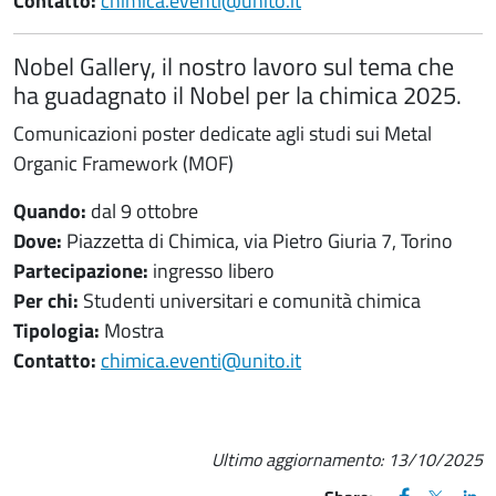
Contatto:
chimica.eventi@unito.it
Nobel Gallery, il nostro lavoro sul tema che
ha guadagnato il Nobel per la chimica 2025.
Comunicazioni poster dedicate agli studi sui Metal
Organic Framework (MOF)
Quando:
dal 9 ottobre
Dove:
Piazzetta di Chimica, via Pietro Giuria 7, Torino
Partecipazione:
ingresso libero
Per chi:
Studenti universitari e comunità chimica
Tipologia:
Mostra
Contatto:
chimica.eventi@unito.it
Ultimo aggiornamento:
13/10/2025
FACEBOOK
(apre una nu
X
(apre un
LIN
(ap