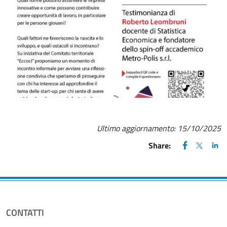
Fine dello slider
Ultimo aggiornamento:
15/10/2025
FACEBOOK
(apre una nu
X
(apre un
LIN
(ap
Share:
CONTATTI