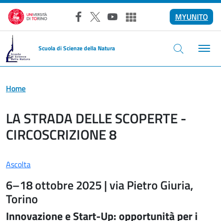
Salta al contenuto principale
MYUNITO
Facebook
X
YouTube
Altri social
Scuola di Scienze della Natura
Home
LA STRADA DELLE SCOPERTE -
CIRCOSCRIZIONE 8
Ascolta
6–18 ottobre 2025 | via Pietro Giuria,
Torino
Innovazione e Start-Up: opportunità per i