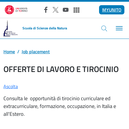
Salta al contenuto principale
MYUNITO
Facebook
X
YouTube
Altri social
Scuola di Scienze della Natura
Home
Job placement
OFFERTE DI LAVORO E TIROCINIO
Ascolta
Consulta le opportunità di tirocinio curriculare ed
extracurriculare, formazione, occupazione, in Italia e
all'Estero.