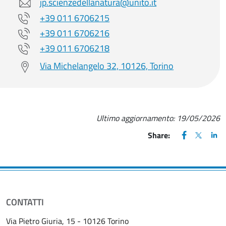
jp.scienzedellanatura@unito.it
+39 011 6706215
+39 011 6706216
+39 011 6706218
Via Michelangelo 32, 10126, Torino
Ultimo aggiornamento:
19/05/2026
FACEBOOK
(apre una nu
X
(apre un
LIN
(ap
Share:
CONTATTI
Via Pietro Giuria, 15 - 10126 Torino