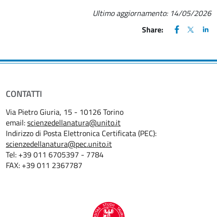
Ultimo aggiornamento:
14/05/2026
FACEBOOK
(apre una nu
X
(apre un
LIN
(ap
Share:
CONTATTI
Via Pietro Giuria, 15 - 10126 Torino
email:
scienzedellanatura@unito.it
Indirizzo di Posta Elettronica Certificata (PEC):
scienzedellanatura@pec.unito.it
Tel: +39 011 6705397 - 7784
FAX: +39 011 2367787