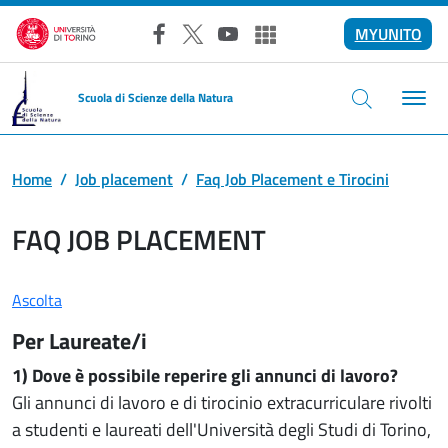
Salta al contenuto principale
MYUNITO
Facebook
X
YouTube
Altri social
Scuola di Scienze della Natura
Home
Job placement
Faq Job Placement e Tirocini
FAQ JOB PLACEMENT
Ascolta
Per Laureate/i
1) Dove è possibile reperire gli annunci di lavoro?
Gli annunci di lavoro e di tirocinio extracurriculare rivolti
a studenti e laureati dell'Università degli Studi di Torino,