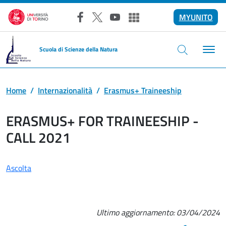
Salta al contenuto principale
MYUNITO
Facebook
X
YouTube
Altri social
Scuola di Scienze della Natura
Home
Internazionalità
Erasmus+ Traineeship
ERASMUS+ FOR TRAINEESHIP -
CALL 2021
Ascolta
Ultimo aggiornamento:
03/04/2024