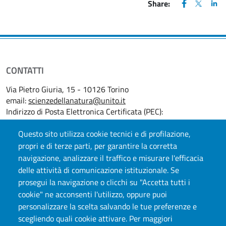
FACEBOOK
(apre una nu
X
(apre un
LIN
(ap
Share:
CONTATTI
Via Pietro Giuria, 15 - 10126 Torino
email:
scienzedellanatura@unito.it
Indirizzo di Posta Elettronica Certificata (PEC):
scienzedellanatura@pec.unito.it
Tel: +39 011 6705397 - 7784
Questo sito utilizza cookie tecnici e di profilazione,
FAX: +39 011 2367787
propri e di terze parti, per garantire la corretta
navigazione, analizzare il traffico e misurare l'efficacia
delle attività di comunicazione istituzionale. Se
prosegui la navigazione o clicchi su "Accetta tutti i
cookie" ne acconsenti l'utilizzo, oppure puoi
personalizzare la scelta salvando le tue preferenze e
scegliendo quali cookie attivare. Per maggiori