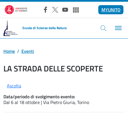
Salta al contenuto principale
MYUNITO
Facebook
X
YouTube
Altri social
Scuola di Scienze della Natura
Home
Eventi
LA STRADA DELLE SCOPERTE
Ascolta
Data/periodo di svolgimento evento:
Dal 6 al 18 ottobre | Via Pietro Giuria, Torino