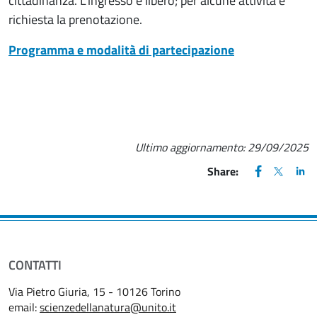
cittadinanza. L’ingresso è libero; per alcune attività è
richiesta la prenotazione.
Programma e modalità di partecipazione
Ultimo aggiornamento:
29/09/2025
FACEBOOK
(apre una nu
X
(apre un
LIN
(ap
Share:
CONTATTI
Via Pietro Giuria, 15 - 10126 Torino
email:
scienzedellanatura@unito.it