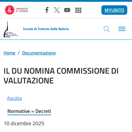
Salta al contenuto principale
MYUNITO
Facebook
X
YouTube
Altri social
Scuola di Scienze della Natura
Home
Documentazione
IL DU NOMINA COMMISSIONE DI
VALUTAZIONE
Ascolta
Catalogazione documentazione
Utilizzatore:
Categoria:
Normative » Decreti
10 dicembre 2025