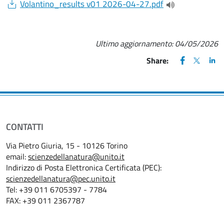
Document
Volantino_results v01 2026-04-27.pdf
(apre una nuova 
Ultimo aggiornamento:
04/05/2026
FACEBOOK
(apre una nu
X
(apre un
LIN
(ap
Share:
CONTATTI
Via Pietro Giuria, 15 - 10126 Torino
email:
scienzedellanatura@unito.it
Indirizzo di Posta Elettronica Certificata (PEC):
scienzedellanatura@pec.unito.it
Tel: +39 011 6705397 - 7784
FAX: +39 011 2367787