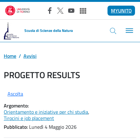
Salta al contenuto principale
MYUNITO
Facebook
X
YouTube
Altri social
Scuola di Scienze della Natura
Home
Avvisi
PROGETTO RESULTS
Ascolta
Argomento:
Orientamento e iniziative per chi studia
,
Tirocini e job placement
Pubblicato:
Lunedì 4 Maggio 2026