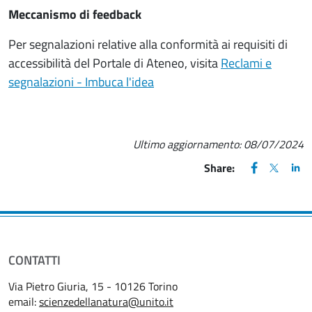
Meccanismo di feedback
Per segnalazioni relative alla conformità ai requisiti di
accessibilità del Portale di Ateneo, visita
Reclami e
segnalazioni - Imbuca l'idea
Ultimo aggiornamento:
08/07/2024
FACEBOOK
(apre una nu
X
(apre un
LIN
(ap
Share:
CONTATTI
Via Pietro Giuria, 15 - 10126 Torino
email:
scienzedellanatura@unito.it