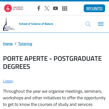
Skip to main content
MYUNITO
Facebook
X
YouTube
Altri social
School of Science of Nature
Home
Tutoring
PORTE APERTE - POSTGRADUATE
DEGREES
Listen
Throughout the year we organise meetings, seminars,
workshops and other initiatives to offer the opportunity
to get to know the courses of study and services