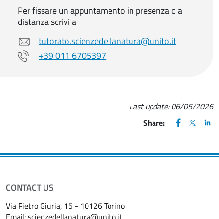
Per fissare un appuntamento in presenza o a
distanza scrivi a
tutorato.scienzedellanatura@unito.it
+39 011 6705397
Last update:
06/05/2026
FACEBOOK
(apre una nu
X
(apre un
LIN
(ap
Share:
CONTACT US
Via Pietro Giuria, 15 - 10126 Torino
Email:
scienzedellanatura@unito.it