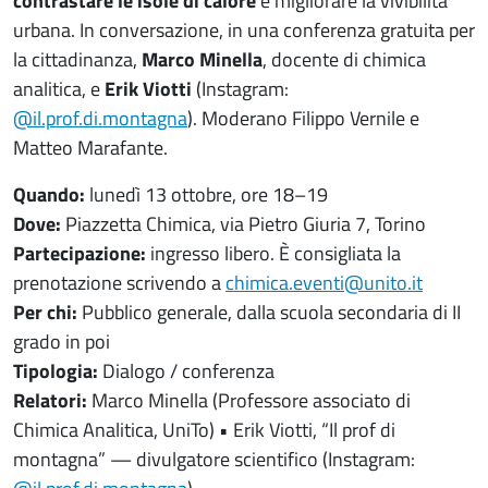
contrastare le isole di calore
e migliorare la vivibilità
urbana. In conversazione, in una conferenza gratuita per
la cittadinanza,
Marco Minella
, docente di chimica
analitica, e
Erik Viotti
(Instagram:
@il.prof.di.montagna
). Moderano Filippo Vernile e
Matteo Marafante.
Quando:
lunedì 13 ottobre, ore 18–19
Dove:
Piazzetta Chimica, via Pietro Giuria 7, Torino
Partecipazione:
ingresso libero. È consigliata la
prenotazione scrivendo a
chimica.eventi@unito.it
Per chi:
Pubblico generale, dalla scuola secondaria di II
grado in poi
Tipologia:
Dialogo / conferenza
Relatori:
Marco Minella (Professore associato di
Chimica Analitica, UniTo) • Erik Viotti, “Il prof di
montagna” — divulgatore scientifico (Instagram: