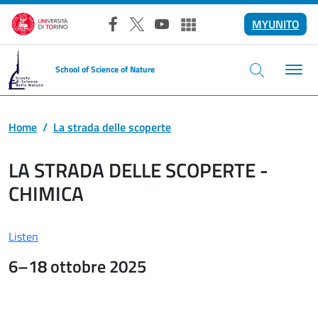
Skip to main content
MYUNITO
Facebook
X
YouTube
Altri social
School of Science of Nature
Home
La strada delle scoperte
LA STRADA DELLE SCOPERTE -
CHIMICA
Listen
6–18 ottobre 2025