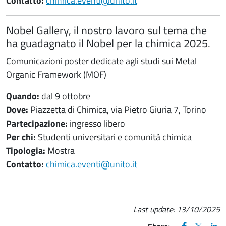
Contatto:
chimica.eventi@unito.it
Nobel Gallery, il nostro lavoro sul tema che
ha guadagnato il Nobel per la chimica 2025.
Comunicazioni poster dedicate agli studi sui Metal
Organic Framework (MOF)
Quando:
dal 9 ottobre
Dove:
Piazzetta di Chimica, via Pietro Giuria 7, Torino
Partecipazione:
ingresso libero
Per chi:
Studenti universitari e comunità chimica
Tipologia:
Mostra
Contatto:
chimica.eventi@unito.it
Last update:
13/10/2025
FACEBOOK
(apre una nu
X
(apre un
LIN
(ap