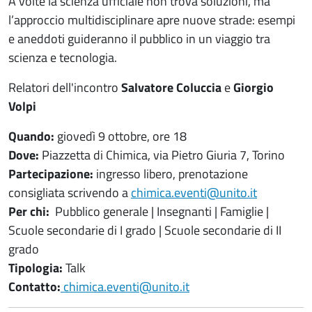
A volte la scienza ufficiale non trova soluzioni, ma
l’approccio multidisciplinare apre nuove strade: esempi
e aneddoti guideranno il pubblico in un viaggio tra
scienza e tecnologia.
Relatori dell'incontro
Salvatore Coluccia
e
Giorgio
Volpi
Quando:
giovedì 9 ottobre, ore 18
Dove:
Piazzetta di Chimica, via Pietro Giuria 7, Torino
Partecipazione:
ingresso libero, prenotazione
consigliata scrivendo a
chimica.eventi@unito.it
Per chi:
Pubblico generale | Insegnanti | Famiglie |
Scuole secondarie di I grado | Scuole secondarie di II
grado
Tipologia:
Talk
Contatto:
chimica.eventi@unito.it