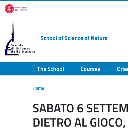
Skip to main content
School of Science of Nature
The School
Courses
Orie
Home
SABATO 6 SETTEMB
DIETRO AL GIOCO,