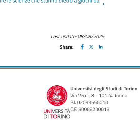
ire le scienze che stanno dietro a giochi da
Last update:
08/08/2025
FACEBOOK
(apre una nuova finestra)
X
(apre una nuova finestr
LINKEDIN
(apre una nuova fi
Share:
Università degli Studi di Torino
Via Verdi, 8 - 10124 Torino
P.I. 02099550010
C.F. 80088230018