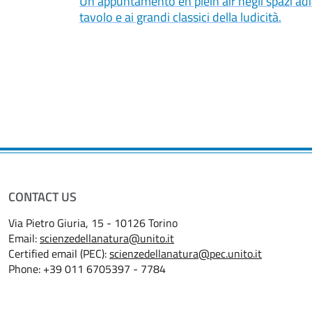
Un appuntamento en plein air negli spazi adia
tavolo e ai grandi classici della ludicità.
CONTACT US
Via Pietro Giuria, 15 - 10126 Torino
Email:
scienzedellanatura@unito.it
Certified email (PEC):
scienzedellanatura@pec.unito.it
Phone: +39 011 6705397 - 7784