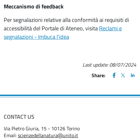
Meccanismo di feedback
Per segnalazioni relative alla conformità ai requisiti di
accessibilità del Portale di Ateneo, visita
Reclami e
segnalazioni - Imbuca l'idea
Last update:
08/07/2024
FACEBOOK
(apre una nu
X
(apre un
LIN
(ap
Share:
CONTACT US
Via Pietro Giuria, 15 - 10126 Torino
Email:
scienzedellanatura@unito.it